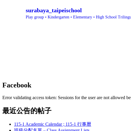
surabaya_taipeischool
Play group • Kindergarten • Elementary • High School
Triling
Facebook
Error validating access token: Sessions for the user are not allowed be
最近公告的帖子
115-1 Academic Calendar ; 115-1 行事曆
班級分配名單 – Class Assignment Lists