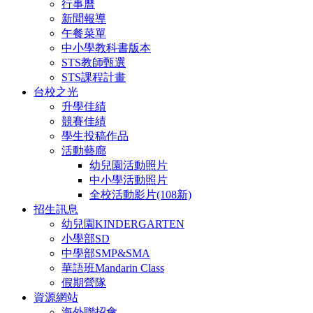
行事曆
新聞報導
午餐菜單
中小學教科書版本
STS教師甄選
STS課程計畫
台校之光
升學佳績
競賽佳績
學生投稿作品
活動藝廊
幼兒園活動照片
中小學活動照片
全校活動影片(108新)
招生訊息
幼兒園KINDERGARTEN
小學部SD
中學部SMP&SMA
華語班Mandarin Class
假期營隊
資源網站
海外聯招會