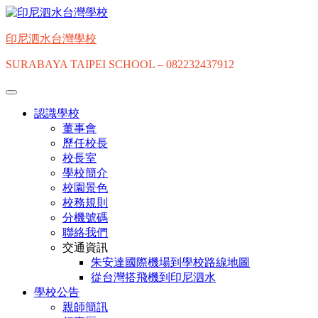
印尼泗水台灣學校
SURABAYA TAIPEI SCHOOL – 082232437912
認識學校
董事會
歷任校長
校長室
學校簡介
校園景色
校務規則
分機號碼
聯絡我們
交通資訊
朱安達國際機場到學校路線地圖
從台灣搭飛機到印尼泗水
學校公告
親師簡訊