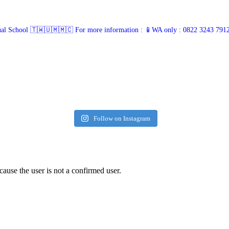
ual School 🇹🇼🇺🇲🇲🇨
For more information :
📱WA only : 0822 3243 791
Follow on Instagram
cause the user is not a confirmed user.