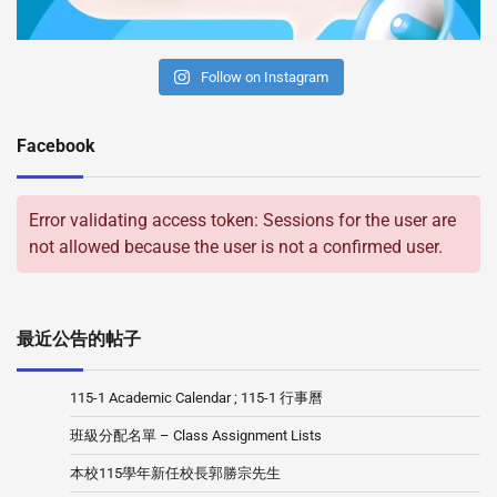
Follow on Instagram
Facebook
Error validating access token: Sessions for the user are
not allowed because the user is not a confirmed user.
最近公告的帖子
115-1 Academic Calendar ; 115-1 行事曆
班級分配名單 – Class Assignment Lists
本校115學年新任校長郭勝宗先生