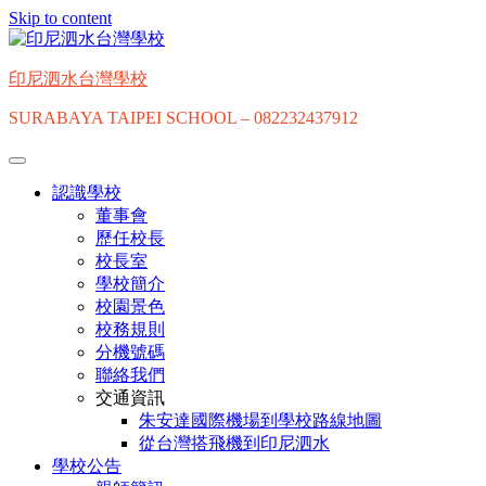
Skip to content
印尼泗水台灣學校
SURABAYA TAIPEI SCHOOL – 082232437912
認識學校
董事會
歷任校長
校長室
學校簡介
校園景色
校務規則
分機號碼
聯絡我們
交通資訊
朱安達國際機場到學校路線地圖
從台灣搭飛機到印尼泗水
學校公告