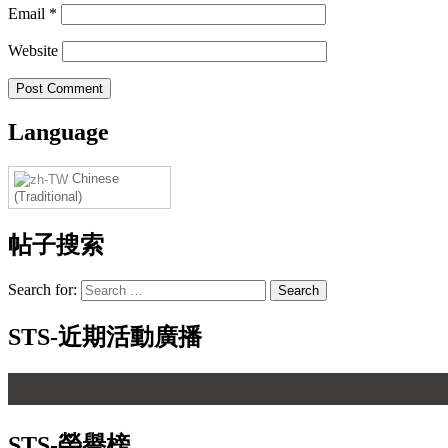
Email
*
Website
Language
Chinese
(Traditional)
帖子搜索
Search for:
STS-近期活動廣播
STS-榮譽榜