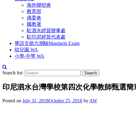
海外聯招會
教育部
僑委會
國教署
駐泗水經貿辦事處
駐印尼經貿代表處
華語文能力測驗Mandarin Exam
幼兒園 WA
小學-中學 WA
Search for:
印尼泗水台灣學校第四次化學教師甄選簡
Posted on
July 31, 2018
October 25, 2018
by
AW