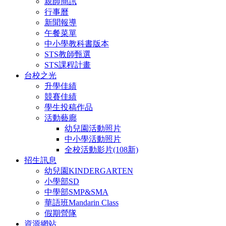
親師簡訊
行事曆
新聞報導
午餐菜單
中小學教科書版本
STS教師甄選
STS課程計畫
台校之光
升學佳績
競賽佳績
學生投稿作品
活動藝廊
幼兒園活動照片
中小學活動照片
全校活動影片(108新)
招生訊息
幼兒園KINDERGARTEN
小學部SD
中學部SMP&SMA
華語班Mandarin Class
假期營隊
資源網站