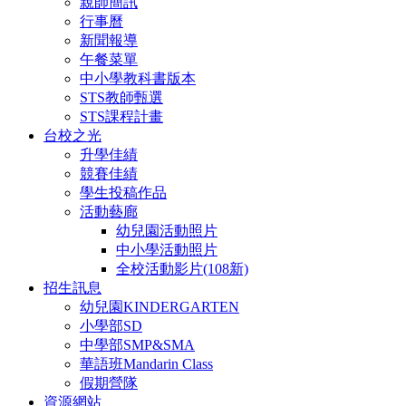
親師簡訊
行事曆
新聞報導
午餐菜單
中小學教科書版本
STS教師甄選
STS課程計畫
台校之光
升學佳績
競賽佳績
學生投稿作品
活動藝廊
幼兒園活動照片
中小學活動照片
全校活動影片(108新)
招生訊息
幼兒園KINDERGARTEN
小學部SD
中學部SMP&SMA
華語班Mandarin Class
假期營隊
資源網站