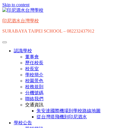
Skip to content
印尼泗水台灣學校
SURABAYA TAIPEI SCHOOL – 082232437912
認識學校
董事會
歷任校長
校長室
學校簡介
校園景色
校務規則
分機號碼
聯絡我們
交通資訊
朱安達國際機場到學校路線地圖
從台灣搭飛機到印尼泗水
學校公告