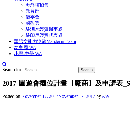
海外聯招會
教育部
僑委會
國教署
駐泗水經貿辦事處
駐印尼經貿代表處
華語文能力測驗Mandarin Exam
幼兒園 WA
小學-中學 WA
Search for:
2017-園遊會攤位計畫【廠商】及申請表_Sew
Posted on
November 17, 2017
November 17, 2017
by
AW