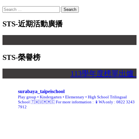
Search
for:
STS-近期活動廣播
【 
STS-榮譽榜
113學年度榜單出爐
surabaya_taipeischool
Play group • Kindergarten • Elementary • High School
Trilingual
School 🇹🇼🇺🇲🇲🇨
For more information :
📱WA only : 0822 3243
7912