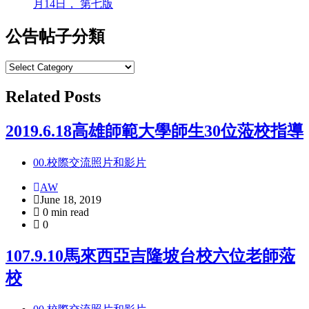
月14日， 第七版
公告帖子分類
公
告
Related Posts
帖
子
分
2019.6.18高雄師範大學師生30位蒞校指導
類
00.校際交流照片和影片
AW
June 18, 2019
0 min read
0
107.9.10馬來西亞吉隆坡台校六位老師蒞
校