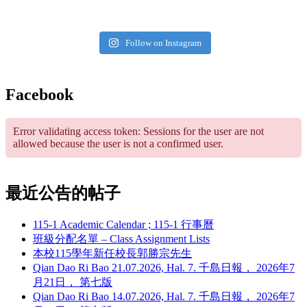
Follow on Instagram
Facebook
Error validating access token: Sessions for the user are not
allowed because the user is not a confirmed user.
最近公告的帖子
115-1 Academic Calendar ; 115-1 行事曆
班級分配名單 – Class Assignment Lists
本校115學年新任校長郭勝宗先生
Qian Dao Ri Bao 21.07.2026, Hal. 7. 千島日報， 2026年7
月21日， 第七版
Qian Dao Ri Bao 14.07.2026, Hal. 7. 千島日報， 2026年7