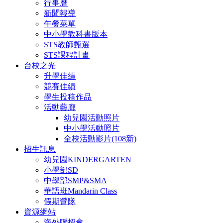
行事曆
新聞報導
午餐菜單
中小學教科書版本
STS教師甄選
STS課程計畫
台校之光
升學佳績
競賽佳績
學生投稿作品
活動藝廊
幼兒園活動照片
中小學活動照片
全校活動影片(108新)
招生訊息
幼兒園KINDERGARTEN
小學部SD
中學部SMP&SMA
華語班Mandarin Class
假期營隊
資源網站
海外聯招會