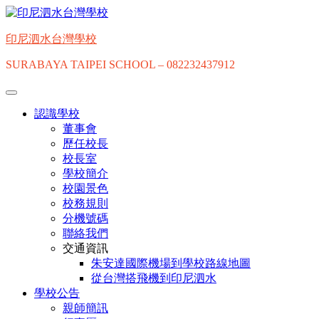
Skip
to
content
印尼泗水台灣學校
SURABAYA TAIPEI SCHOOL – 082232437912
認識學校
董事會
歷任校長
校長室
學校簡介
校園景色
校務規則
分機號碼
聯絡我們
交通資訊
朱安達國際機場到學校路線地圖
從台灣搭飛機到印尼泗水
學校公告
親師簡訊