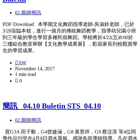
02.親師簡訊
PDF Download 本學期文化舞蹈指導老師-吳淑鈴老師，已於
3/28蒞臨本校，進行一個月的傳統舞蹈教學，指導幼兒園小班
到三年級的學生學習多種民俗舞蹈。學校將於4/22(五)8:00於
三樓綜合教室舉辦【文化教學成果展】，歡迎家長到校觀賞學
生的學習成果。
AW
November 14, 2017
1 min read
0
簡訊_ 04.10 Buletin STS_04.10
02.親師簡訊
賀G3A 田子毅，G4曾婕涵，G8 黃昱祥，G9 蔡汶淇 等4位同
學作品刊登在4月9日泗水晨報。感謝各班導師指導。凡在泗水