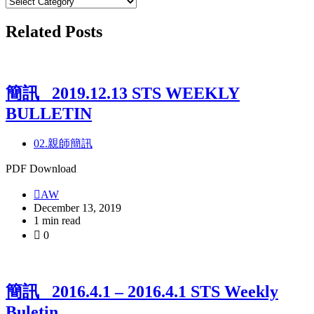
公
告
Related Posts
帖
子
分
類
簡訊_ 2019.12.13 STS WEEKLY
BULLETIN
02.親師簡訊
PDF Download
AW
December 13, 2019
1 min read
0
簡訊_ 2016.4.1 – 2016.4.1 STS Weekly
Buletin