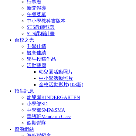
行事曆
新聞報導
午餐菜單
中小學教科書版本
STS教師甄選
STS課程計畫
台校之光
升學佳績
競賽佳績
學生投稿作品
活動藝廊
幼兒園活動照片
中小學活動照片
全校活動影片(108新)
招生訊息
幼兒園KINDERGARTEN
小學部SD
中學部SMP&SMA
華語班Mandarin Class
假期營隊
資源網站
海外聯招會