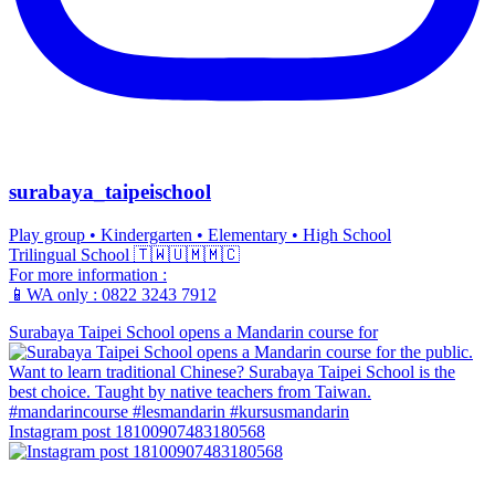
surabaya_taipeischool
Play group • Kindergarten • Elementary • High School
Trilingual School 🇹🇼🇺🇲🇲🇨
For more information :
📱WA only : 0822 3243 7912
Surabaya Taipei School opens a Mandarin course for
Instagram post 18100907483180568