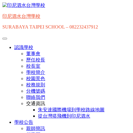
Skip
to
content
印尼泗水台灣學校
SURABAYA TAIPEI SCHOOL – 082232437912
認識學校
董事會
歷任校長
校長室
學校簡介
校園景色
校務規則
分機號碼
聯絡我們
交通資訊
朱安達國際機場到學校路線地圖
從台灣搭飛機到印尼泗水
學校公告
親師簡訊