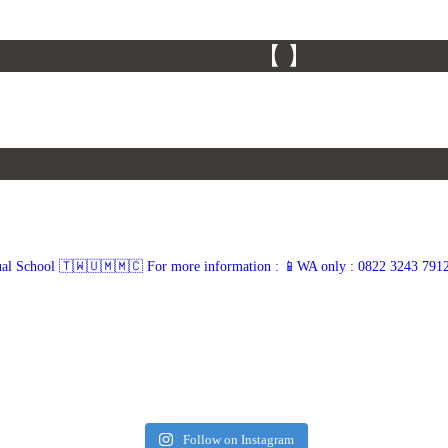
【 】
ual School 🇹🇼🇺🇲🇲🇨
For more information :
📱WA only : 0822 3243 791
Follow on Instagram