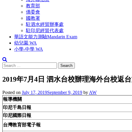
教育部
僑委會
國教署
駐泗水經貿辦事處
駐印尼經貿代表處
華語文能力測驗Mandarin Exam
幼兒園 WA
小學-中學 WA
Search
for:
2019年7月4日 泗水台校辦理海外台校返
Posted on
July 17, 2019
September 9, 2019
by
AW
報導機關
印尼千島日報
印尼國際日報
台灣教育部電子報