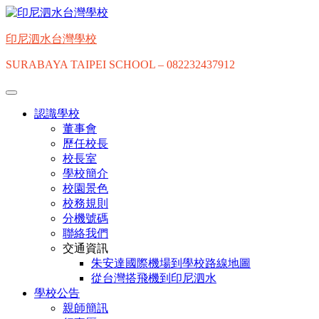
Skip
to
content
印尼泗水台灣學校
SURABAYA TAIPEI SCHOOL – 082232437912
認識學校
董事會
歷任校長
校長室
學校簡介
校園景色
校務規則
分機號碼
聯絡我們
交通資訊
朱安達國際機場到學校路線地圖
從台灣搭飛機到印尼泗水
學校公告
親師簡訊