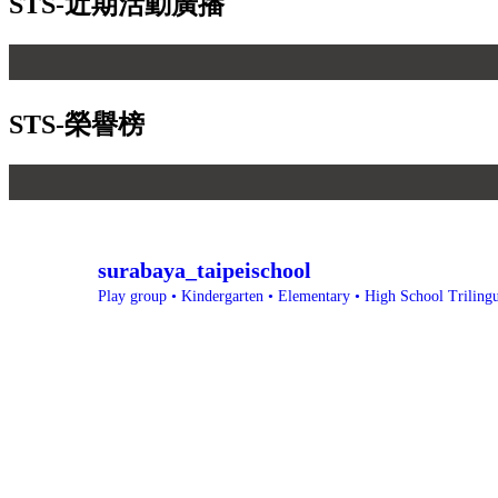
STS-近期活動廣播
STS-榮譽榜
surabaya_taipeischool
Play group • Kindergarten • Elementary • High School
Triling