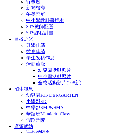
行事曆
新聞報導
午餐菜單
中小學教科書版本
STS教師甄選
STS課程計畫
台校之光
升學佳績
競賽佳績
學生投稿作品
活動藝廊
幼兒園活動照片
中小學活動照片
全校活動影片(108新)
招生訊息
幼兒園KINDERGARTEN
小學部SD
中學部SMP&SMA
華語班Mandarin Class
假期營隊
資源網站
海外聯招會