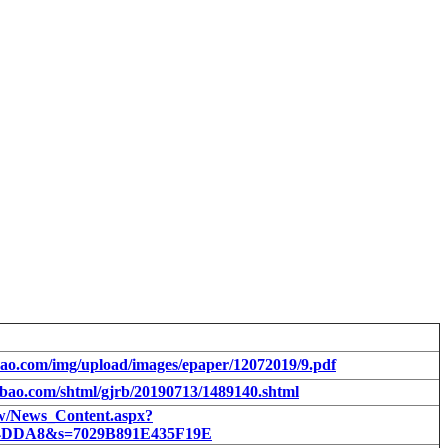
bao.com/img/upload/images/epaper/12072019/9.pdf
ibao.com/shtml/gjrb/20190713/1489140.shtml
tw/News_Content.aspx?
4DDA8&s=7029B891E435F19E