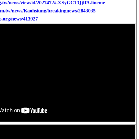
rg.tw/news/view/id/2027472#.XSyGCTQjIfA.lineme
.com.tw/news/Kaohsiung/breakingnews/2843035
o.org/news/413927