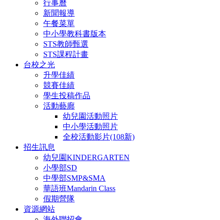
行事曆
新聞報導
午餐菜單
中小學教科書版本
STS教師甄選
STS課程計畫
台校之光
升學佳績
競賽佳績
學生投稿作品
活動藝廊
幼兒園活動照片
中小學活動照片
全校活動影片(108新)
招生訊息
幼兒園KINDERGARTEN
小學部SD
中學部SMP&SMA
華語班Mandarin Class
假期營隊
資源網站
海外聯招會