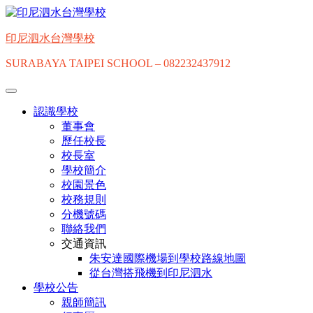
Skip
to
content
印尼泗水台灣學校
SURABAYA TAIPEI SCHOOL – 082232437912
認識學校
董事會
歷任校長
校長室
學校簡介
校園景色
校務規則
分機號碼
聯絡我們
交通資訊
朱安達國際機場到學校路線地圖
從台灣搭飛機到印尼泗水
學校公告
親師簡訊