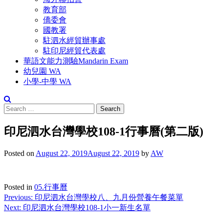
教育部
僑委會
國教署
駐泗水經貿辦事處
駐印尼經貿代表處
華語文能力測驗Mandarin Exam
幼兒園 WA
小學-中學 WA
Search
for:
印尼泗水台灣學校108-1行事曆(第二版)
Posted on
August 22, 2019
August 22, 2019
by
AW
Posted in
05.行事曆
Post
Previous:
印尼泗水台灣學校八、九月份營養午餐菜單
Next:
印尼泗水台灣學校108-1小一新生名單
navigation