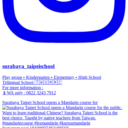
surabaya_taipeischool
Play group • Kindergarten • Elementary • High School
Trilingual School 🇹🇼🇺🇲🇲🇨
For more information :
📱WA only : 0822 3243 7912
Surabaya Taipei School opens a Mandarin course for