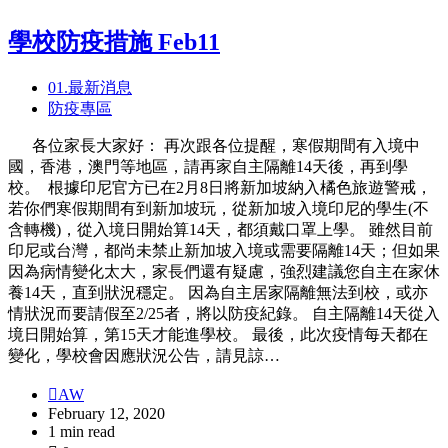
學校防疫措施 Feb11
01.最新消息
防疫專區
各位家長大家好： 再次跟各位提醒，寒假期間有入境中
國，香港，澳門等地區，請再家自主隔離14天後，再到學
校。 根據印尼官方已在2月8日將新加坡納入橘色旅遊警戒，
若你們寒假期間有到新加坡玩，從新加坡入境印尼的學生(不
含轉機)，從入境日開始算14天，都須戴口罩上學。 雖然目前
印尼或台灣，都尚未禁止新加坡入境或需要隔離14天；但如果
因為病情變化太大，家長們還有疑慮，強烈建議您自主在家休
養14天，直到狀況穩定。 因為自主居家隔離無法到校，或亦
情狀況而要請假至2/25者，將以防疫紀錄。 自主隔離14天從入
境日開始算，第15天才能進學校。 最後，此次疫情每天都在
變化，學校會因應狀況公告，請見諒…
AW
February 12, 2020
1 min read