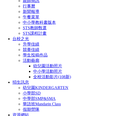
親師簡訊
行事曆
新聞報導
午餐菜單
中小學教科書版本
STS教師甄選
STS課程計畫
台校之光
升學佳績
競賽佳績
學生投稿作品
活動藝廊
幼兒園活動照片
中小學活動照片
全校活動影片(108新)
招生訊息
幼兒園KINDERGARTEN
小學部SD
中學部SMP&SMA
華語班Mandarin Class
假期營隊
資源網站