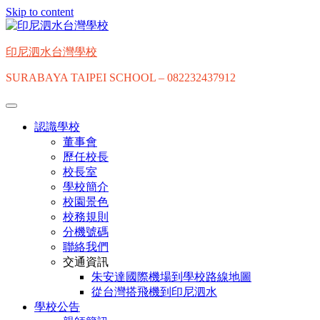
Skip to content
印尼泗水台灣學校
SURABAYA TAIPEI SCHOOL – 082232437912
認識學校
董事會
歷任校長
校長室
學校簡介
校園景色
校務規則
分機號碼
聯絡我們
交通資訊
朱安達國際機場到學校路線地圖
從台灣搭飛機到印尼泗水
學校公告