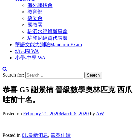
海外聯招會
教育部
僑委會
國教署
駐泗水經貿辦事處
駐印尼經貿代表處
華語文能力測驗Mandarin Exam
幼兒園 WA
小學-中學 WA
Search for:
恭喜 G5 謝景楠 晉級數學奧林匹克 西爪
哇前十名。
Posted on
February 21, 2020
March 6, 2020
by
AW
Posted in
01.最新消息
,
競賽佳績