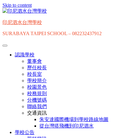
Skip to content
印尼泗水台灣學校
SURABAYA TAIPEI SCHOOL – 082232437912
認識學校
董事會
歷任校長
校長室
學校簡介
校園景色
校務規則
分機號碼
聯絡我們
交通資訊
朱安達國際機場到學校路線地圖
從台灣搭飛機到印尼泗水
學校公告