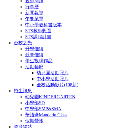
親師簡訊
行事曆
新聞報導
午餐菜單
中小學教科書版本
STS教師甄選
STS課程計畫
台校之光
升學佳績
競賽佳績
學生投稿作品
活動藝廊
幼兒園活動照片
中小學活動照片
全校活動影片(108新)
招生訊息
幼兒園KINDERGARTEN
小學部SD
中學部SMP&SMA
華語班Mandarin Class
假期營隊
資源網站