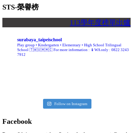
STS-榮譽榜
113學年度榜單出爐
surabaya_taipeischool
Play group • Kindergarten • Elementary • High School
Trilingual
School 🇹🇼🇺🇲🇲🇨
For more information :
📱WA only : 0822 3243
7912
Follow on Instagram
Facebook