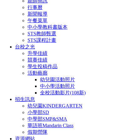
親師簡訊
行事曆
新聞報導
午餐菜單
中小學教科書版本
STS教師甄選
STS課程計畫
台校之光
升學佳績
競賽佳績
學生投稿作品
活動藝廊
幼兒園活動照片
中小學活動照片
全校活動影片(108新)
招生訊息
幼兒園KINDERGARTEN
小學部SD
中學部SMP&SMA
華語班Mandarin Class
假期營隊
資源網站