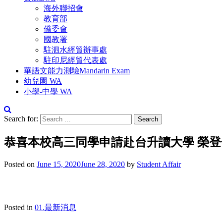
海外聯招會
教育部
僑委會
國教署
駐泗水經貿辦事處
駐印尼經貿代表處
華語文能力測驗Mandarin Exam
幼兒園 WA
小學-中學 WA
Search for:
恭喜本校高三同學申請赴台升讀大學 榮登
Posted on
June 15, 2020
June 28, 2020
by
Student Affair
Posted in
01.最新消息