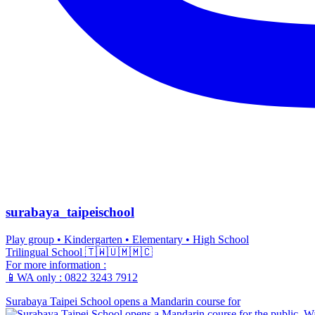
surabaya_taipeischool
Play group • Kindergarten • Elementary • High School
Trilingual School 🇹🇼🇺🇲🇲🇨
For more information :
📱WA only : 0822 3243 7912
Surabaya Taipei School opens a Mandarin course for