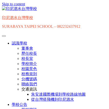
Skip to content
印尼泗水台灣學校
SURABAYA TAIPEI SCHOOL – 082232437912
認識學校
董事會
歷任校長
校長室
學校簡介
校園景色
校務規則
分機號碼
聯絡我們
交通資訊
朱安達國際機場到學校路線地圖
從台灣搭飛機到印尼泗水
學校公告