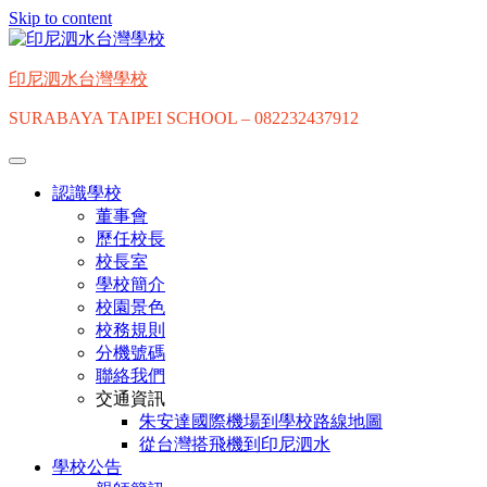
Skip to content
印尼泗水台灣學校
SURABAYA TAIPEI SCHOOL – 082232437912
認識學校
董事會
歷任校長
校長室
學校簡介
校園景色
校務規則
分機號碼
聯絡我們
交通資訊
朱安達國際機場到學校路線地圖
從台灣搭飛機到印尼泗水
學校公告