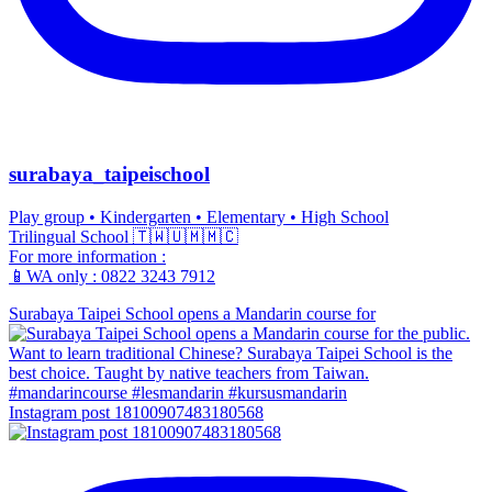
surabaya_taipeischool
Play group • Kindergarten • Elementary • High School
Trilingual School 🇹🇼🇺🇲🇲🇨
For more information :
📱WA only : 0822 3243 7912
Surabaya Taipei School opens a Mandarin course for
Instagram post 18100907483180568