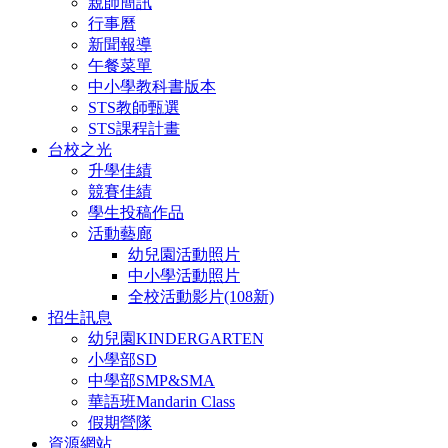
親師簡訊
行事曆
新聞報導
午餐菜單
中小學教科書版本
STS教師甄選
STS課程計畫
台校之光
升學佳績
競賽佳績
學生投稿作品
活動藝廊
幼兒園活動照片
中小學活動照片
全校活動影片(108新)
招生訊息
幼兒園KINDERGARTEN
小學部SD
中學部SMP&SMA
華語班Mandarin Class
假期營隊
資源網站