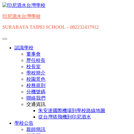
Skip
to
content
印尼泗水台灣學校
SURABAYA TAIPEI SCHOOL – 082232437912
認識學校
董事會
歷任校長
校長室
學校簡介
校園景色
校務規則
分機號碼
聯絡我們
交通資訊
朱安達國際機場到學校路線地圖
從台灣搭飛機到印尼泗水
學校公告
親師簡訊