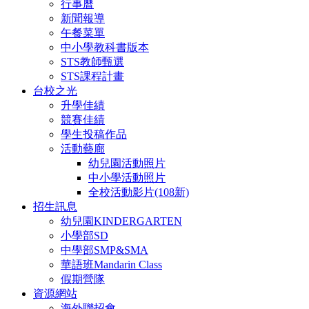
行事曆
新聞報導
午餐菜單
中小學教科書版本
STS教師甄選
STS課程計畫
台校之光
升學佳績
競賽佳績
學生投稿作品
活動藝廊
幼兒園活動照片
中小學活動照片
全校活動影片(108新)
招生訊息
幼兒園KINDERGARTEN
小學部SD
中學部SMP&SMA
華語班Mandarin Class
假期營隊
資源網站
海外聯招會