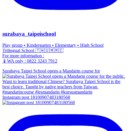
surabaya_taipeischool
Play group • Kindergarten • Elementary • High School
Trilingual School 🇹🇼🇺🇲🇲🇨
For more information :
📱WA only : 0822 3243 7912
Surabaya Taipei School opens a Mandarin course for
Instagram post 18100907483180568