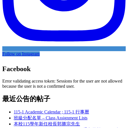
Follow on Instagram
Facebook
Error validating access token: Sessions for the user are not allowed
because the user is not a confirmed user.
最近公告的帖子
115-1 Academic Calendar ; 115-1 行事曆
班級分配名單 – Class Assignment Lists
本校115學年新任校長郭勝宗先生