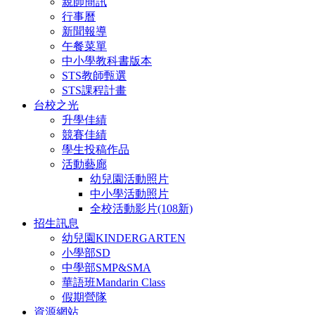
親師簡訊
行事曆
新聞報導
午餐菜單
中小學教科書版本
STS教師甄選
STS課程計畫
台校之光
升學佳績
競賽佳績
學生投稿作品
活動藝廊
幼兒園活動照片
中小學活動照片
全校活動影片(108新)
招生訊息
幼兒園KINDERGARTEN
小學部SD
中學部SMP&SMA
華語班Mandarin Class
假期營隊
資源網站