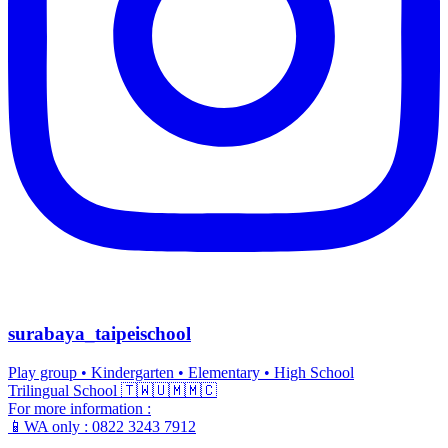
surabaya_taipeischool
Play group • Kindergarten • Elementary • High School
Trilingual School 🇹🇼🇺🇲🇲🇨
For more information :
📱WA only : 0822 3243 7912