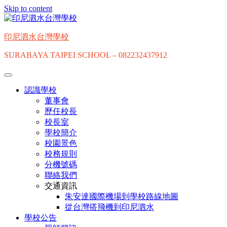
Skip to content
印尼泗水台灣學校
SURABAYA TAIPEI SCHOOL – 082232437912
認識學校
董事會
歷任校長
校長室
學校簡介
校園景色
校務規則
分機號碼
聯絡我們
交通資訊
朱安達國際機場到學校路線地圖
從台灣搭飛機到印尼泗水
學校公告