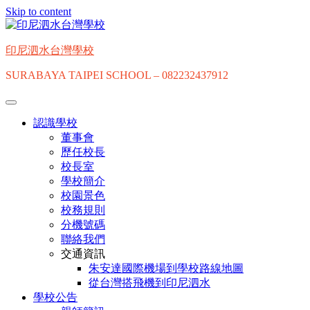
Skip to content
印尼泗水台灣學校
SURABAYA TAIPEI SCHOOL – 082232437912
認識學校
董事會
歷任校長
校長室
學校簡介
校園景色
校務規則
分機號碼
聯絡我們
交通資訊
朱安達國際機場到學校路線地圖
從台灣搭飛機到印尼泗水
學校公告