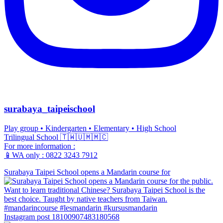
surabaya_taipeischool
Play group • Kindergarten • Elementary • High School
Trilingual School 🇹🇼🇺🇲🇲🇨
For more information :
📱WA only : 0822 3243 7912
Surabaya Taipei School opens a Mandarin course for
Instagram post 18100907483180568