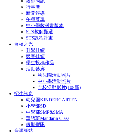
親師簡訊
行事曆
新聞報導
午餐菜單
中小學教科書版本
STS教師甄選
STS課程計畫
台校之光
升學佳績
競賽佳績
學生投稿作品
活動藝廊
幼兒園活動照片
中小學活動照片
全校活動影片(108新)
招生訊息
幼兒園KINDERGARTEN
小學部SD
中學部SMP&SMA
華語班Mandarin Class
假期營隊
資源網站