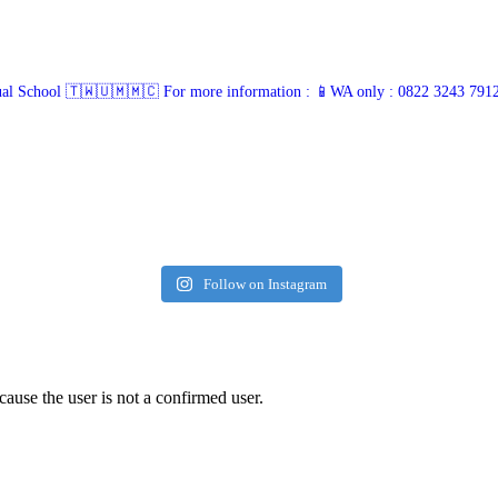
ual School 🇹🇼🇺🇲🇲🇨
For more information :
📱WA only : 0822 3243 791
Follow on Instagram
cause the user is not a confirmed user.