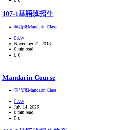
0
107-1華語班招生
華語班Mandarin Class
AW
November 21, 2018
0 min read
0
Mandarin Course
華語班Mandarin Class
AW
July 14, 2026
0 min read
0