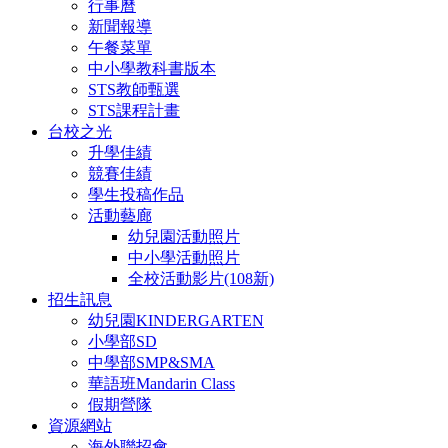
行事曆
新聞報導
午餐菜單
中小學教科書版本
STS教師甄選
STS課程計畫
台校之光
升學佳績
競賽佳績
學生投稿作品
活動藝廊
幼兒園活動照片
中小學活動照片
全校活動影片(108新)
招生訊息
幼兒園KINDERGARTEN
小學部SD
中學部SMP&SMA
華語班Mandarin Class
假期營隊
資源網站
海外聯招會