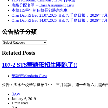
115-1 Academic Calendar ; 115-1 行事曆
班級分配名單 – Class Assignment Lists
本校115學年新任校長郭勝宗先生
Qian Dao Ri Bao 21.07.2026, Hal. 7. 千島日報， 202
Qian Dao Ri Bao 14.07.2026, Hal. 7. 千島日報， 202
公告帖子分類
公
告
Related Posts
帖
子
分
107-2 STS華語班招生開跑了!!
類
華語班Mandarin Class
公告：泗水台校華語班招生中，三月開課。週一至週六共開6班。以上。 連
AW
January 6, 2019
1 min read