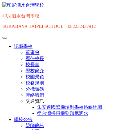
Skip
to
content
印尼泗水台灣學校
SURABAYA TAIPEI SCHOOL – 082232437912
認識學校
董事會
歷任校長
校長室
學校簡介
校園景色
校務規則
分機號碼
聯絡我們
交通資訊
朱安達國際機場到學校路線地圖
從台灣搭飛機到印尼泗水
學校公告
親師簡訊