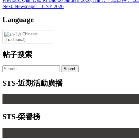
Post
Previous:
Qian Dao Ri Bao 06 Janurari 2026, Hal 7. 千島日
Next:
Newspaper – CNY 2026
navigation
Language
Chinese
(Traditional)
帖子搜索
Search
for:
STS-近期活動廣播
STS-榮譽榜