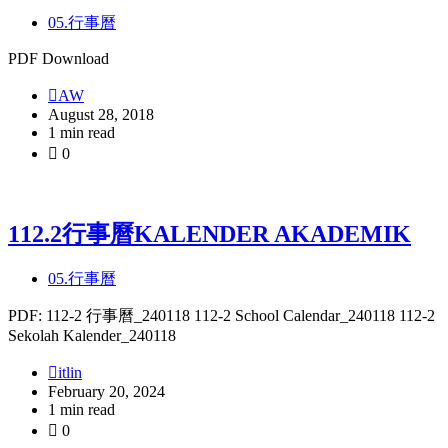
05.行事曆
PDF Download
AW
August 28, 2018
1 min read
0
112.2行事曆KALENDER AKADEMIK
05.行事曆
PDF: 112-2 行事曆_240118 112-2 School Calendar_240118 112-2
Sekolah Kalender_240118
itlin
February 20, 2024
1 min read
0