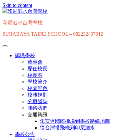
Skip to content
印尼泗水台灣學校
SURABAYA TAIPEI SCHOOL – 082232437912
認識學校
董事會
歷任校長
校長室
學校簡介
校園景色
校務規則
分機號碼
聯絡我們
交通資訊
朱安達國際機場到學校路線地圖
從台灣搭飛機到印尼泗水
學校公告