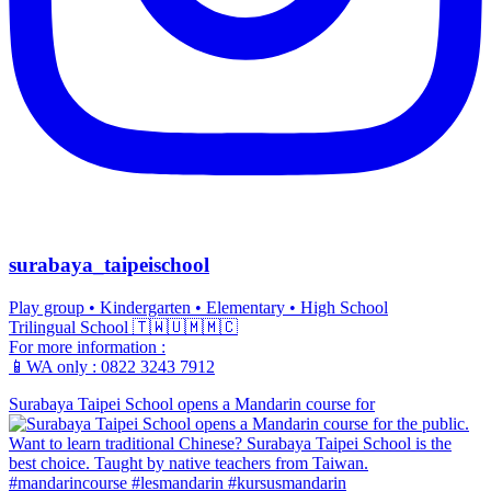
surabaya_taipeischool
Play group • Kindergarten • Elementary • High School
Trilingual School 🇹🇼🇺🇲🇲🇨
For more information :
📱WA only : 0822 3243 7912
Surabaya Taipei School opens a Mandarin course for