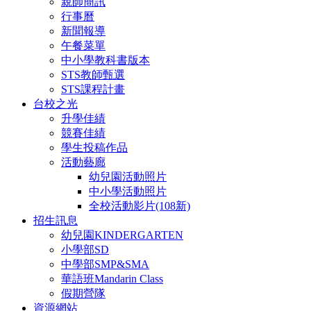
親師簡訊
行事曆
新聞報導
午餐菜單
中小學教科書版本
STS教師甄選
STS課程計畫
台校之光
升學佳績
競賽佳績
學生投稿作品
活動藝廊
幼兒園活動照片
中小學活動照片
全校活動影片(108新)
招生訊息
幼兒園KINDERGARTEN
小學部SD
中學部SMP&SMA
華語班Mandarin Class
假期營隊
資源網站