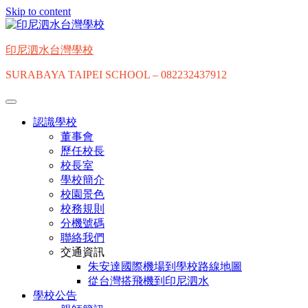
Skip to content
印尼泗水台灣學校
SURABAYA TAIPEI SCHOOL – 082232437912
認識學校
董事會
歷任校長
校長室
學校簡介
校園景色
校務規則
分機號碼
聯絡我們
交通資訊
朱安達國際機場到學校路線地圖
從台灣搭飛機到印尼泗水
學校公告