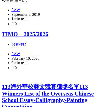
公開賽 第三名。
AW
September 9, 2019
1 min read
0
TIMO – 2025/2026
競賽佳績
AW
February 10, 2026
0 min read
0
113海外華校藝文競賽獲獎名單113
Winners List of the Overseas Chinese
School Essay-Calligraphy-Painting
Competition