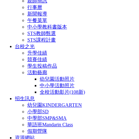
親師簡訊
行事曆
新聞報導
午餐菜單
中小學教科書版本
STS教師甄選
STS課程計畫
台校之光
升學佳績
競賽佳績
學生投稿作品
活動藝廊
幼兒園活動照片
中小學活動照片
全校活動影片(108新)
招生訊息
幼兒園KINDERGARTEN
小學部SD
中學部SMP&SMA
華語班Mandarin Class
假期營隊
資源網站