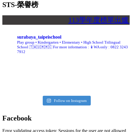
STS-榮譽榜
113學年度榜單出爐
surabaya_taipeischool
Play group • Kindergarten • Elementary • High School
Trilingual
School 🇹🇼🇺🇲🇲🇨
For more information :
📱WA only : 0822 3243
7912
Follow on Instagram
Facebook
Error validating access token: Sessions for the user are not allowed