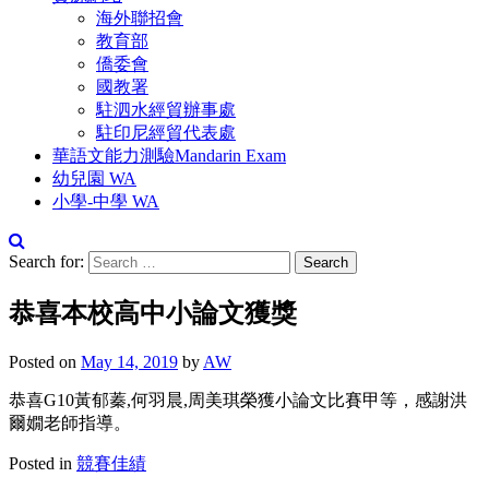
海外聯招會
教育部
僑委會
國教署
駐泗水經貿辦事處
駐印尼經貿代表處
華語文能力測驗Mandarin Exam
幼兒園 WA
小學-中學 WA
Search for:
恭喜本校高中小論文獲獎
Posted on
May 14, 2019
by
AW
恭喜G10黃郁蓁,何羽晨,周美琪榮獲小論文比賽甲等，感謝洪
爾嫺老師指導。
Posted in
競賽佳績