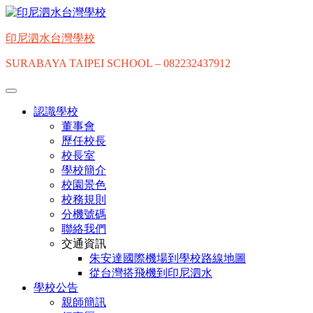
Skip
to
content
印尼泗水台灣學校
SURABAYA TAIPEI SCHOOL – 082232437912
認識學校
董事會
歷任校長
校長室
學校簡介
校園景色
校務規則
分機號碼
聯絡我們
交通資訊
朱安達國際機場到學校路線地圖
從台灣搭飛機到印尼泗水
學校公告
親師簡訊