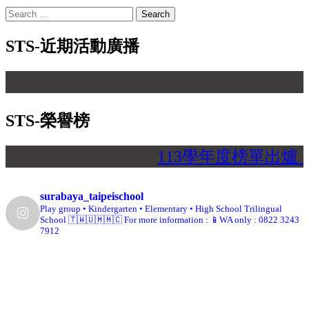
Search
for:
STS-近期活動廣播
【 
STS-榮譽榜
113學年度榜單出爐
surabaya_taipeischool
Play group • Kindergarten • Elementary • High School
Trilingual
School 🇹🇼🇺🇲🇲🇨
For more information :
📱WA only : 0822 3243
7912