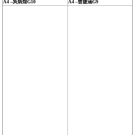
A4 –吳炳煌G10
A4 –曾婕涵G9