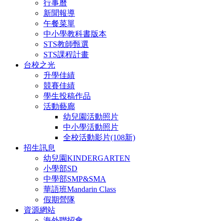
行事曆
新聞報導
午餐菜單
中小學教科書版本
STS教師甄選
STS課程計畫
台校之光
升學佳績
競賽佳績
學生投稿作品
活動藝廊
幼兒園活動照片
中小學活動照片
全校活動影片(108新)
招生訊息
幼兒園KINDERGARTEN
小學部SD
中學部SMP&SMA
華語班Mandarin Class
假期營隊
資源網站
海外聯招會