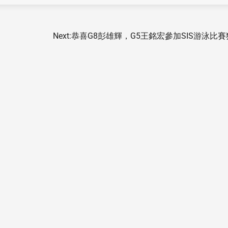
Next:
恭喜G8彭雄輝，G5王銘宏參加SIS游泳比