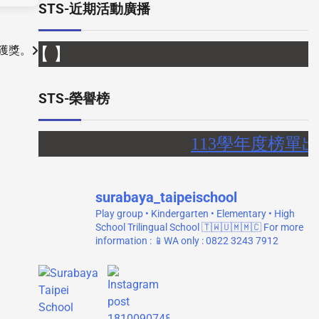
STS-近期活動廣播
賽獲獎。
【 】
STS-榮譽榜
113學年度榜單
surabaya_taipeischool
Play group • Kindergarten • Elementary • High
School
Trilingual School 🇹🇼🇺🇲🇲🇨
For more
information :
📱WA only : 0822 3243 7912