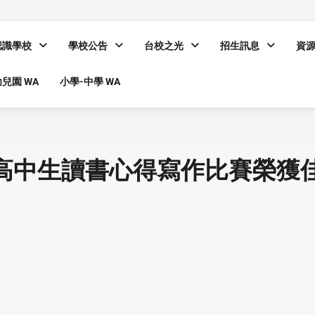
認識學校
學校公告
台校之光
招生訊息
資
兒園 WA
小學-中學 WA
國高中生讀書心得寫作比賽榮獲