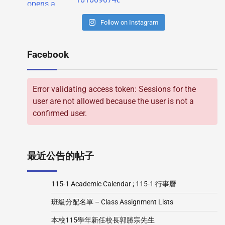
Follow on Instagram
Facebook
Error validating access token: Sessions for the
user are not allowed because the user is not a
confirmed user.
最近公告的帖子
115-1 Academic Calendar ; 115-1 行事曆
班級分配名單 – Class Assignment Lists
本校115學年新任校長郭勝宗先生